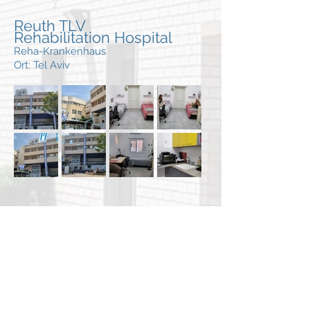
Reuth TLV
Rehabilitation Hospital
Reha-Krankenhaus
Ort: Tel Aviv
Kfar Ofarim
Einrichtung für Autisten
Ort: Ramat HaSharon
bei Tel Aviv
Wohnung
liegt außerhalb der Einrichtung