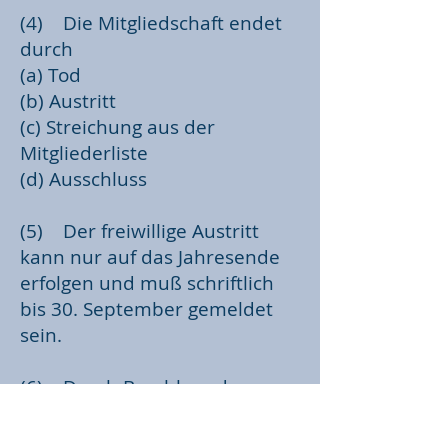
(4) Die Mitgliedschaft endet
durch
(a) Tod
(b) Austritt
(c) Streichung aus der
Mitgliederliste
(d) Ausschluss
(5) Der freiwillige Austritt
kann nur auf das Jahresende
erfolgen und muß schriftlich
bis 30. September gemeldet
sein.
(6) Durch Beschluss des
Vorstandes kann ein Mitglied
aus dem Verein