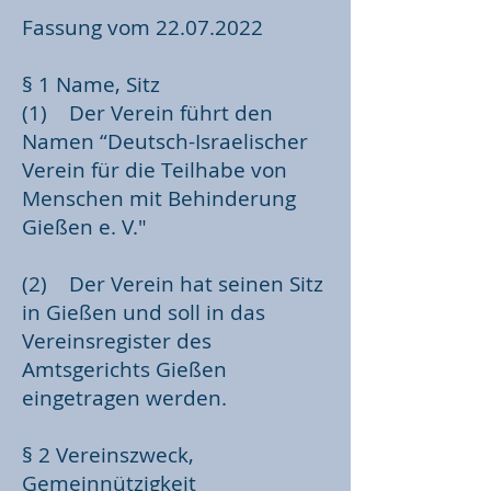
Fassung vom
22.07.2022
§ 1 Name, Sitz
(1) Der Verein führt den
Namen “Deutsch-Israelischer
Verein für die Teilhabe von
Menschen mit Behinderung
Gießen e. V."
(2) Der Verein hat seinen Sitz
in Gießen und soll in das
Vereinsregister des
Amtsgerichts Gießen
eingetragen werden.
§ 2 Vereinszweck,
Gemeinnützigkeit