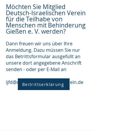
Möchten Sie Mitglied
Deutsch-Israe
lischen Verein
für die Teilhabe von
Menschen mit Behinderung
Gießen e. V.
werden?
Dann freuen wir uns über Ihre
Anmeldung. Dazu müssen Sie nur
das Betrittsformular
ausgefüllt an
unsere dort angegebene Anschrift
senden - oder per E-Mail an
ijfd@deutsch-israelischer-verein.de
Beitrittserklärung